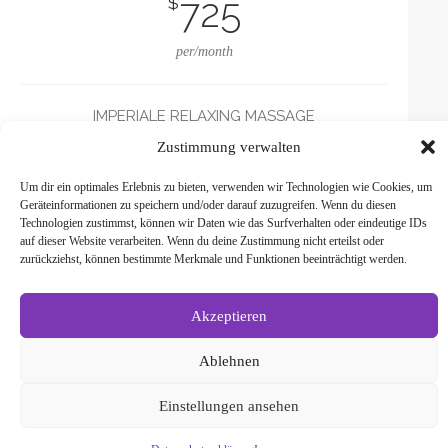
725
$
per/month
IMPERIALE RELAXING MASSAGE
INTENSIVE FACIAL LUXURY
Zustimmung verwalten
MANICURE & PEDICURE
Um dir ein optimales Erlebnis zu bieten, verwenden wir Technologien wie Cookies, um
Geräteinformationen zu speichern und/oder darauf zuzugreifen. Wenn du diesen
BUY IT NOW
Technologien zustimmst, können wir Daten wie das Surfverhalten oder eindeutige IDs
auf dieser Website verarbeiten. Wenn du deine Zustimmung nicht erteilst oder
zurückziehst, können bestimmte Merkmale und Funktionen beeinträchtigt werden.
Akzeptieren
Copyright © 2026 by ThemeREX. All rights reserved.
Ablehnen
Einstellungen ansehen