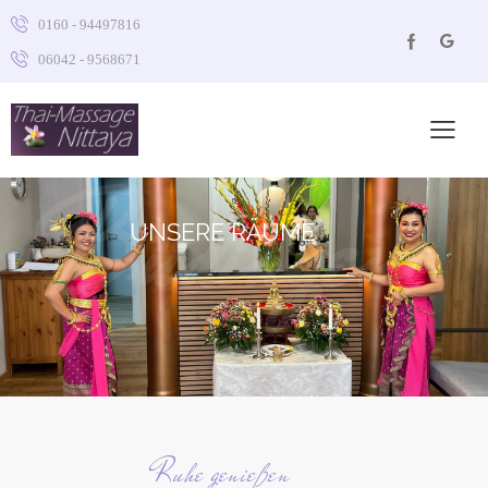
0160 - 94497816
06042 - 9568671
Büdingen
UNSERE RÄUME
Ruhe genießen