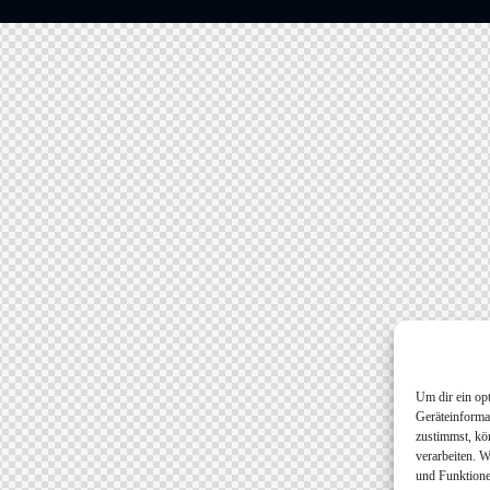
Um dir ein op
Geräteinforma
zustimmst, kö
verarbeiten. 
und Funktione