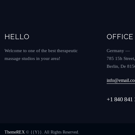
HELLO
OFFICE
Welcome to one of the best therapeutic
Germany —
massage studios in your area!
785 15h Street
Berlin, De 81
info@email.c
+1 840 841 
ThemeREX
© {{Y}}. All Rights Reserved.